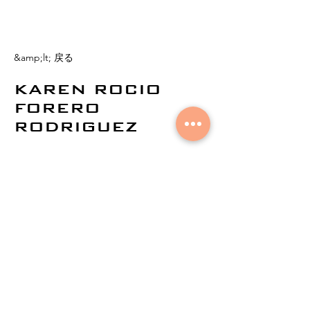
&amp;lt; 戻る
KAREN ROCIO
FORERO
RODRIGUEZ
©
2021by AuralNetworks。