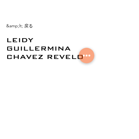
&amp;lt; 戻る
LEIDY
GUILLERMINA
CHAVEZ REVELO
©
2021by AuralNetworks。