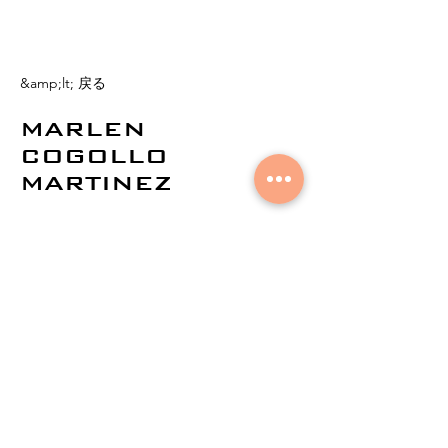
&amp;lt; 戻る
MARLEN
COGOLLO
MARTINEZ
©
2021by AuralNetworks。