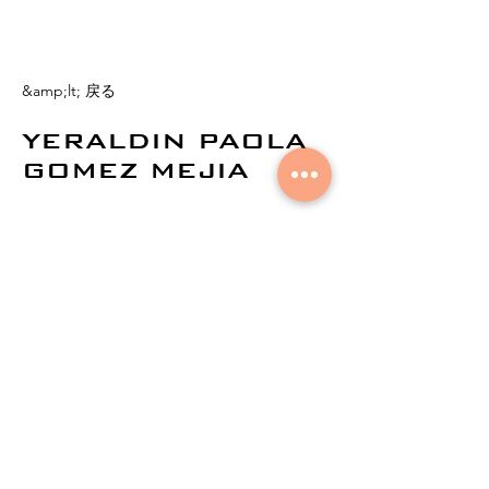
&amp;lt; 戻る
YERALDIN PAOLA
GOMEZ MEJIA
©
2021by AuralNetworks。