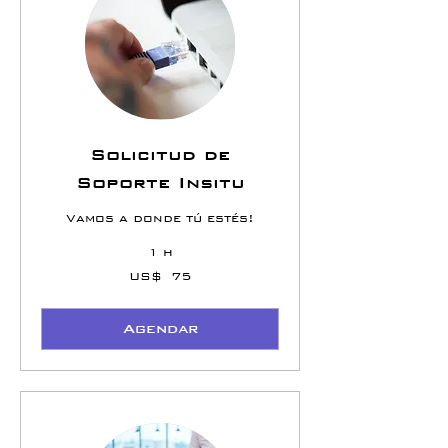
Solicitud de
Soporte Insitu
Vamos a donde tú estés!
1 h
75
US$ 75
Dólares
americanos
Agendar