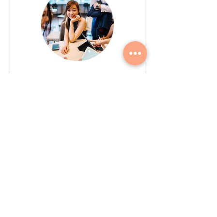
Capacitación Insitu
Grupos e individuales
1 h
75
US$ 75
Dólares
americanos
Agendar