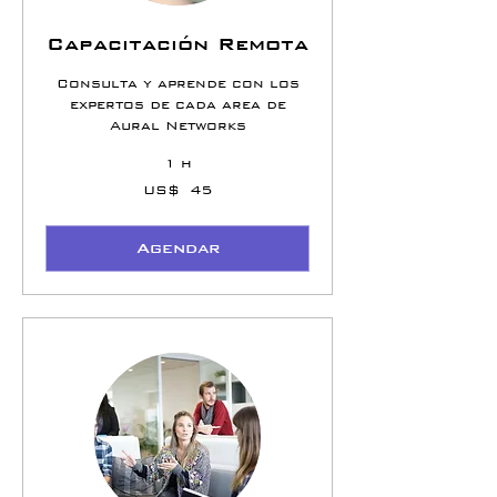
Capacitación Remota
Consulta y aprende con los
expertos de cada area de
Aural Networks
1 h
45
US$ 45
Dólares
americanos
Agendar