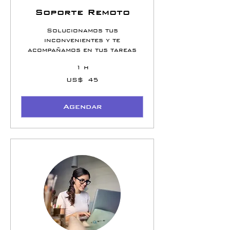
Soporte Remoto
Solucionamos tus
inconvenientes y te
acompañamos en tus tareas
1 h
45
US$ 45
Dólares
americanos
Agendar