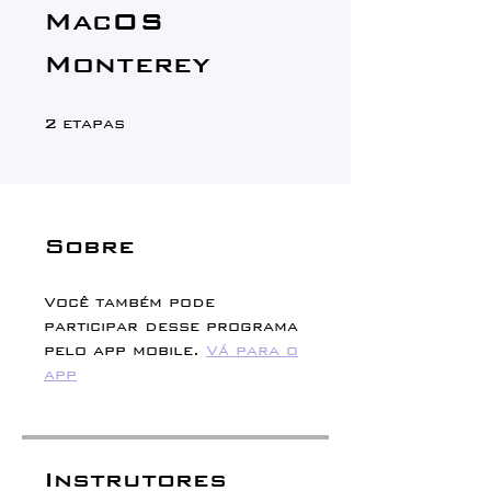
MacOS
Monterey
2 etapas
2
etapas
Sobre
Você também pode
participar desse programa
pelo app mobile.
Vá para o
app
Instrutores