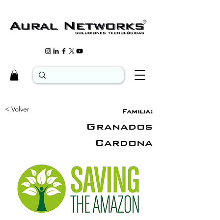
< Volver
Familia:
Granados
Cardona