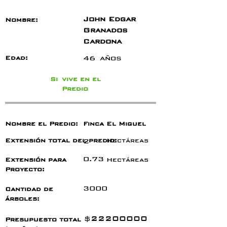
John Edgar
Nombre:
Granados
Cardona
46
años
Edad:
Si
vive en el
Predio
Nombre el Predio:
Finca El Miguel
Extensión total del predio:
2
Hectáreas
0.73
Extensión para
Hectáreas
Proyecto:
3000
Cantidad de
árboles:
22200000
$
Presupuesto total