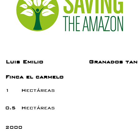
Luis Emilio
Granados tan
Finca el carmelo
1
Hectáreas
0.5
Hectáreas
2000