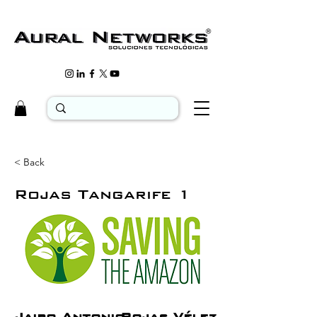
< Back
Rojas Tangarife 1
Jairo Antonio
Rojas Vélez