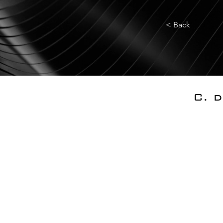
< Back
C. 