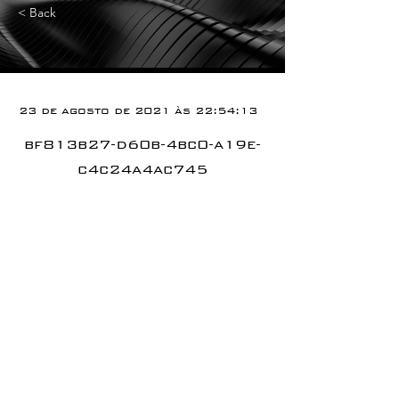
< Back
23 de agosto de 2021 às 22:54:13
bf813b27-d60b-4bc0-a19e-
c4c24a4ac745