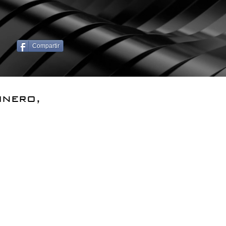
Compartir
inero,