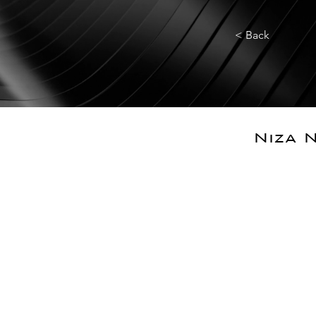
< Back
Niza 