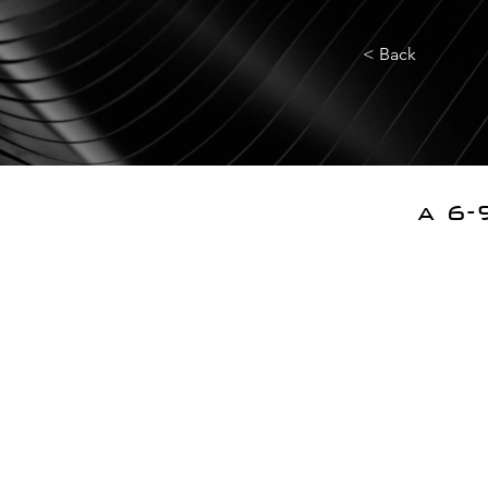
< Back
a 6-