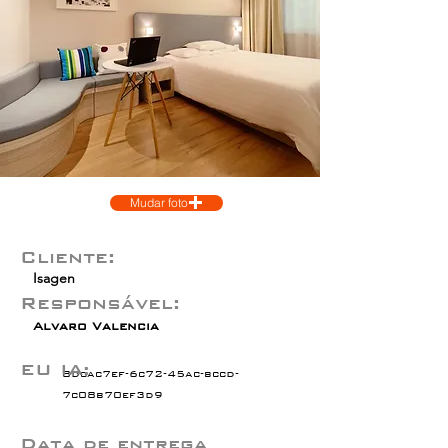
Mudar foto
Cliente:
Isagen
Responsável:
Alvaro Valencia
EU IA:
8dcac7ef-6c72-45ac-bccd-
7c08b70ef3d9
Data de entrega