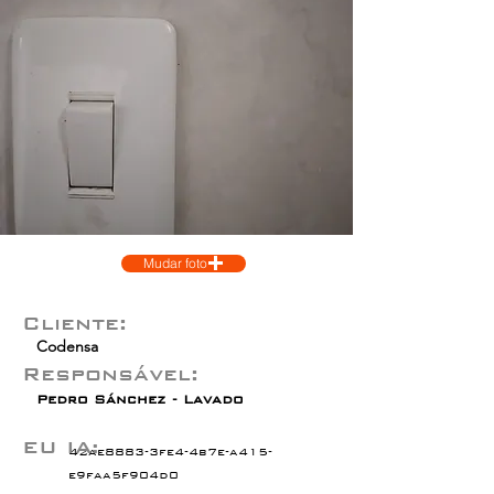
Mudar foto
Cliente:
Codensa
Responsável:
Pedro Sánchez - Lavado
EU IA:
42ae8883-3fe4-4b7e-a415-
e9faa5f904d0