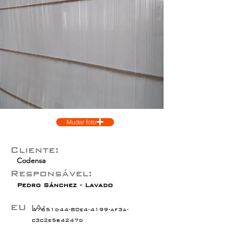
Mudar foto
Cliente:
Codensa
Responsável:
Pedro Sánchez - Lavado
EU IA:
47651d44-80e4-4199-af3a-
c3c2e5b4247d