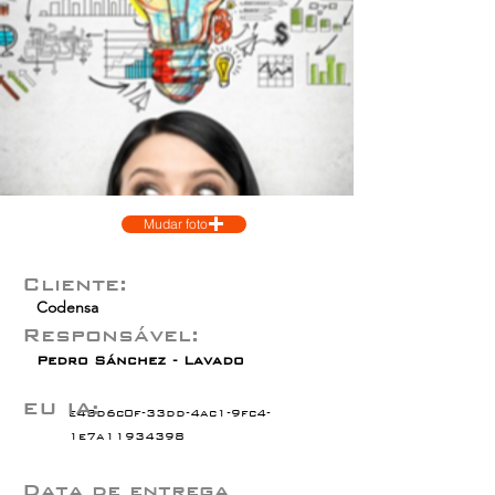
Mudar foto
Cliente:
Codensa
Responsável:
Pedro Sánchez - Lavado
EU IA:
e43d6c0f-33dd-4ac1-9fc4-
1e7a11934398
Data de entrega