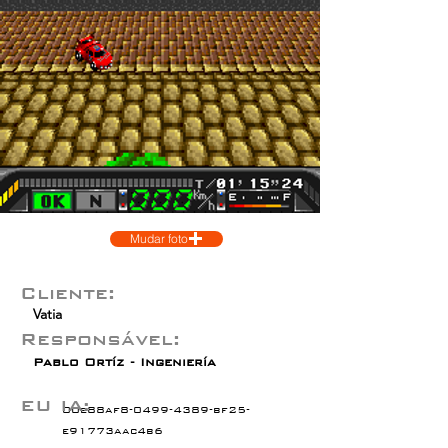
Mudar foto
Cliente:
Vatia
Responsável:
Pablo Ortíz - Ingeniería
EU IA:
00e88af8-0499-4389-bf25-
e91773aac4b6