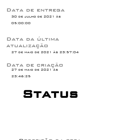
Data de entrega
30 de julho de 2021 às
05:00:00
Data da última
atualização
27 de maio de 2021 às 23:57:04
Data de criação
27 de maio de 2021 às
23:46:25
Status