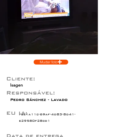
Mudar foto
Cliente:
Isagen
Responsável:
Pedro Sánchez - Lavado
EU IA:
fbe1a11c-69af-4d83-8d41-
e29580f28cd1
Data de entrega