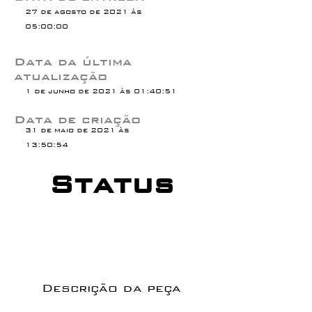
27 de agosto de 2021 às
05:00:00
Data da última
atualização
1 de junho de 2021 às 01:40:51
Data de criação
31 de maio de 2021 às
13:50:54
Status
Descrição da peça