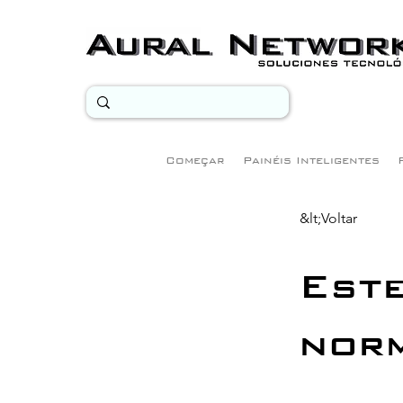
Começar
Painéis Inteligentes
&lt;Voltar
Este
nor