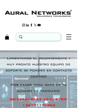
Lamentamos el inconveniente y
muy pronto nuestro equipo de
soporte se pondrá en contacto
contigo
Por favor toma nota de tu
número de radicado:
bbf5b6ba-6f23-464d-b785-
13b77117c8e3