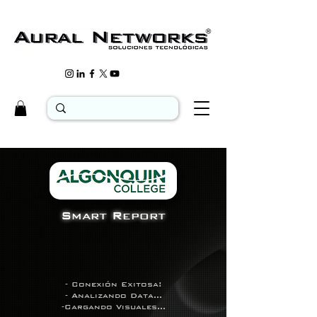
Smart Report
- Conexión Exitosa!
- Analizando Data...
-Cargando Visuales...