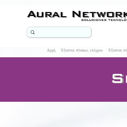
Αρχή
Έξυπνοι πίνακες ελέγχου
Έξυπνοι πί