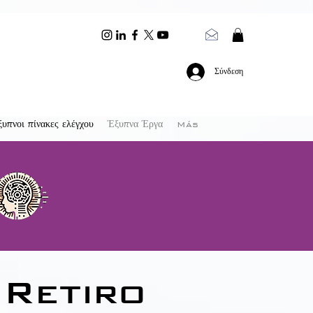
Σύνδεση
υπνοι πίνακες ελέγχου
Έξυπνα Έργα
Más
Retiro