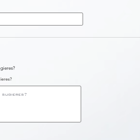
ugieres?
ieres?