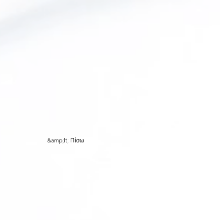
&amp;lt; Πίσω