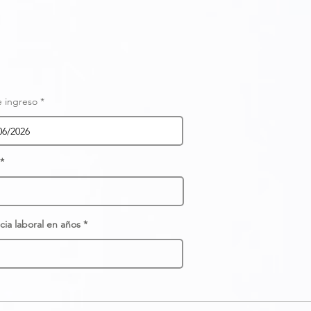
r
 ingreso
*
e
q
u
i
r
e
d
cia laboral en años