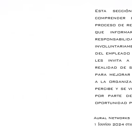
Esta secci
comprender 
proceso de re
que informa
responsabil
involuntariam
del empleado 
les invita a
realidad de s
para mejorar 
a la organiza
percibe y se v
por parte de
oportunidad p
Aural Networks
1 Ιουνίου 2024 στι