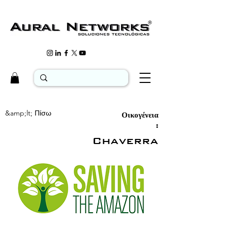
&amp;lt; Πίσω
Οικογένεια
:
Chaverra