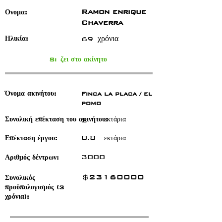
Ramon enrique
Ονομα:
Chaverra
69
χρόνια
Ηλικία:
Si
ζει στο ακίνητο
Όνομα ακινήτου:
Finca la placa / el
pomo
Συνολική επέκταση του ακινήτου:
2
εκτάρια
0.8
Επέκταση έργου:
εκτάρια
3000
Αριθμός δέντρων:
23160000
$
Συνολικός
προϋπολογισμός (3
χρόνια):