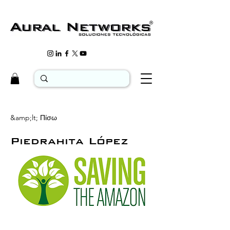
&amp;lt; Πίσω
Piedrahita López