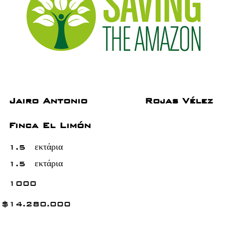
Jairo Antonio
Rojas Vélez
Finca El Limón
1.5
εκτάρια
1.5
εκτάρια
1000
$
14.280.000