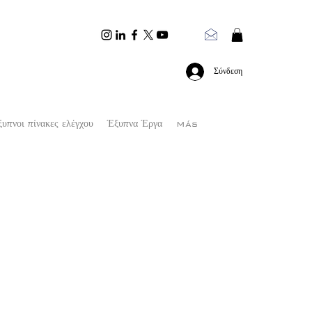
Σύνδεση
υπνοι πίνακες ελέγχου
Έξυπνα Έργα
Más