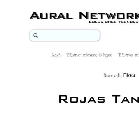
Αρχή
Έξυπνοι πίνακες ελέγχου
Έξυπνοι πί
&amp;lt; Πίσω
Rojas Tan