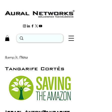
&amp;lt; Πίσω
Tangarife Cortés
Israel Antonio
Tangarife