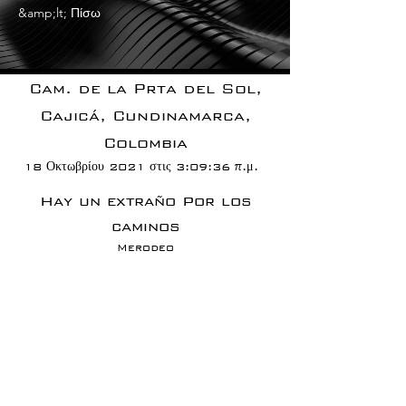
&amp;lt; Πίσω
Cam. de la Prta del Sol,
Cajicá, Cundinamarca,
Colombia
18 Οκτωβρίου 2021 στις 3:09:36 π.μ.
Hay un extraño Por los
caminos
Merodeo