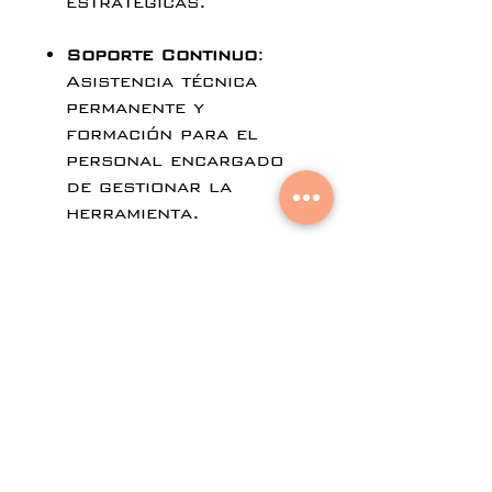
estratégicas.
Soporte Continuo
:
Asistencia técnica
permanente y
formación para el
personal encargado
de gestionar la
herramienta.
Además del fee de
implementación,
Smart
People
de
Aural
Networks
aplicará un
costo adicional por
cada empleado
encuestado, según la
siguiente escala de