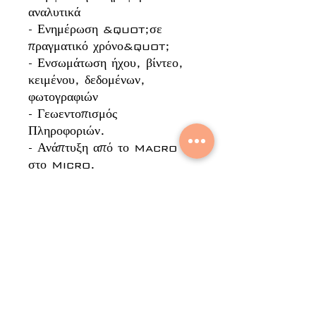
αναλυτικά
- Ενημέρωση &quot;σε
πραγματικό χρόνο&quot;
- Ενσωμάτωση ήχου, βίντεο,
κειμένου, δεδομένων,
φωτογραφιών
- Γεωεντοπισμός
Πληροφοριών.
- Ανάπτυξη από το Macro
στο Micro.
- Πρόσβαση σε πληροφορίες
σύμφωνα με τα προνόμια του
προφίλ.
- Ενοποίηση Πληροφοριών.
- Αυτοματοποίηση αναφορών
και παρουσιάσεων και
αναφορών «Υψηλού
Επιπέδου».