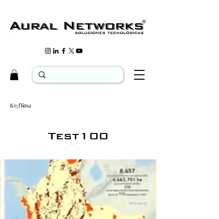
&lt;Πίσω
Test100