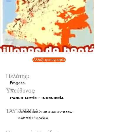
Αλλαξε φωτογραφία
Πελάτης:
Emgesa
Υπεύθυνος:
Pablo Ortíz - Ingeniería
ΤΑΥΤΟΤΗΤΑ:
96dcd1ad-70b0-4607-beba-
f405911f6fb4