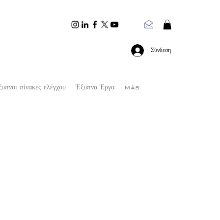
Σύνδεση
υπνοι πίνακες ελέγχου
Έξυπνα Έργα
Más