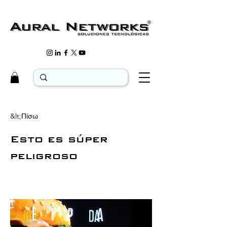
&lt;Πίσω
Esto es súper
peligroso