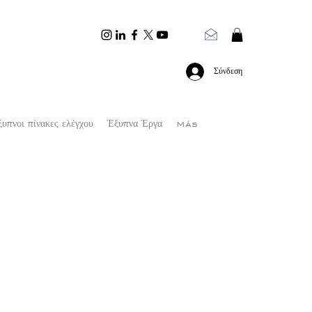
Σύνδεση
υπνοι πίνακες ελέγχου
Έξυπνα Έργα
Más