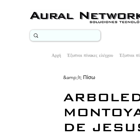
Αρχή
Έξυπνοι πίνακες ελέγχου
Έξυπνοι πί
&amp;lt; Πίσω
ARBOLE
MONTOY
DE JESU