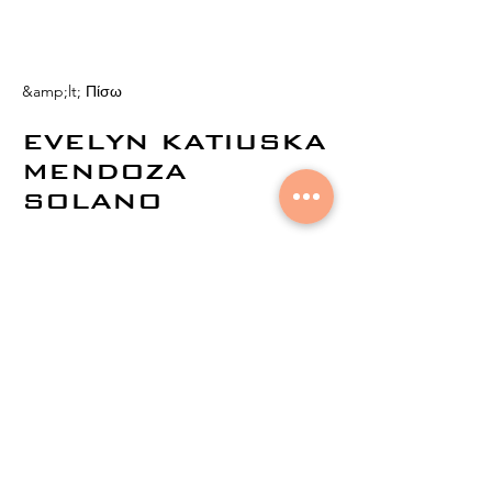
&amp;lt; Πίσω
EVELYN KATIUSKA
MENDOZA
SOLANO
© 2021 από την
Aural Networks.