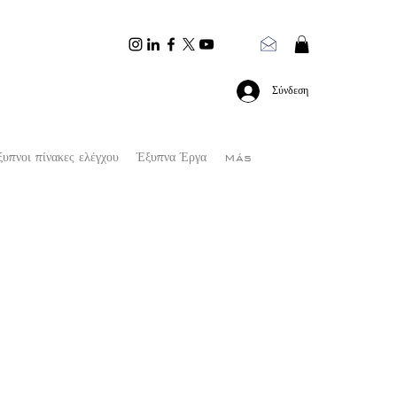
Σύνδεση
υπνοι πίνακες ελέγχου
Έξυπνα Έργα
Más