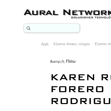
Αρχή
Έξυπνοι πίνακες ελέγχου
Έξυπνοι πί
&amp;lt; Πίσω
KAREN R
FORERO
RODRIGU