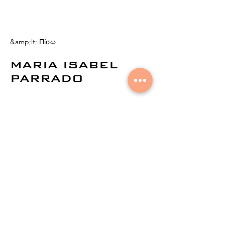
&amp;lt; Πίσω
MARIA ISABEL
PARRADO
© 2021 από την
Aural Networks.