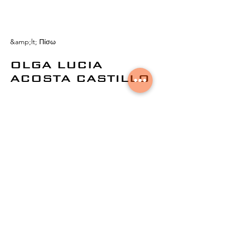
&amp;lt; Πίσω
OLGA LUCIA
ACOSTA CASTILLO
© 2021 από την
Aural Networks.