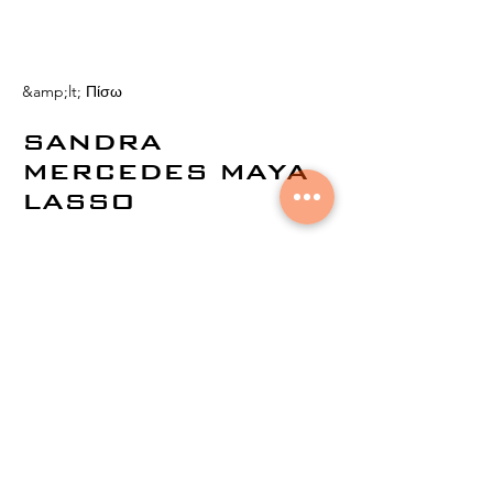
&amp;lt; Πίσω
SANDRA
MERCEDES MAYA
LASSO
© 2021 από την
Aural Networks.