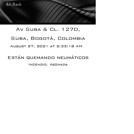
&lt;Back
Av Suba & Cl. 127D,
Suba, Bogotá, Colombia
August 27, 2021 at 2:33:18 AM
Están quemando neumáticos
Incendio, Asonada