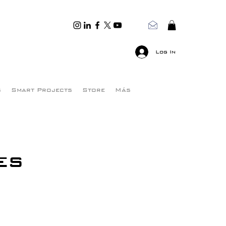
Log In
s
Smart Projects
Store
Más
es