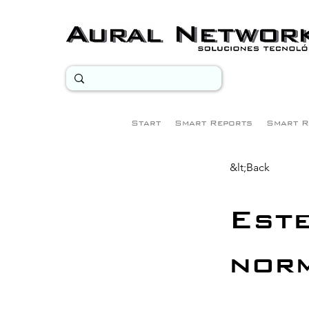
Start
Smart Reports
Smart R
&lt;Back
Este
nor