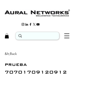
&lt;Back
prueba
70701709120912