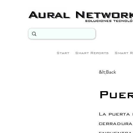
Start
Smart Reports
Smart R
&lt;Back
Puer
La puerta
cerradura 
encuentra