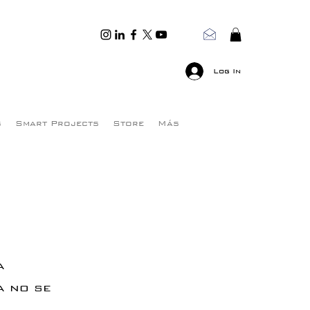
Log In
s
Smart Projects
Store
Más
a
a no se