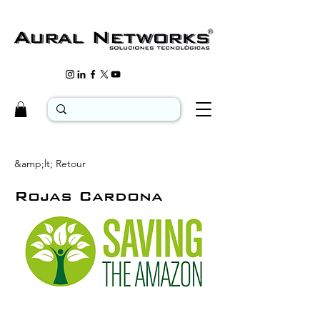
&amp;lt; Retour
Rojas Cardona