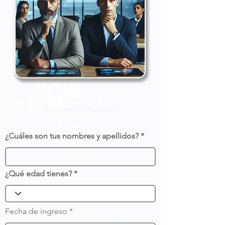
Smart Pulse
¿Cuáles son tus nombres y apellidos?
¿Qué edad tienes?
r
Fecha de ingreso
*
e