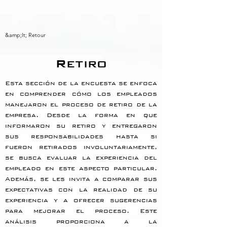
&amp;lt; Retour
Retiro
Esta sección de la encuesta se enfoca 
en comprender cómo los empleados 
manejaron el proceso de retiro de la 
empresa. Desde la forma en que 
informaron su retiro y entregaron 
sus responsabilidades hasta si 
fueron retirados involuntariamente, 
se busca evaluar la experiencia del 
empleado en este aspecto particular. 
Además, se les invita a comparar sus 
expectativas con la realidad de su 
experiencia y a ofrecer sugerencias 
para mejorar el proceso. Este 
análisis proporciona a la 