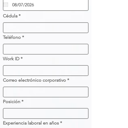
q
u
i
r
Cédula
e
d
Teléfono
Work ID
Correo electrónico corporativo
Posición
Experiencia laboral en años