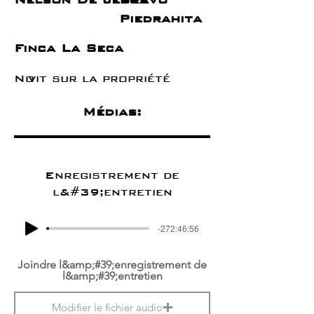
Piedrahita
Finca La Seca
No
vit sur la propriété
Médias:
Enregistrement de
l&#39;entretien
-272:46:56
Joindre l&amp;#39;enregistrement de
l&amp;#39;entretien
Modifier le fichier audio