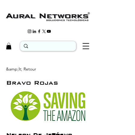
&amp;lt; Retour
Bravo Rojas
Nelson De Jesús
Bravo