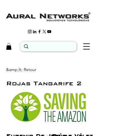
&amp;lt; Retour
Rojas Tangarife 2
Eugenio De Jesús
Rojas Vélez