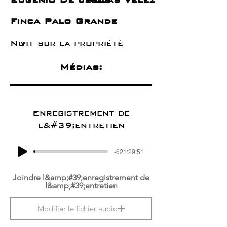
Finca Palo Grande
No
vit sur la propriété
Médias:
Enregistrement de
l&#39;entretien
-621:29:51
Joindre l&amp;#39;enregistrement de
l&amp;#39;entretien
Modifier le fichier audio