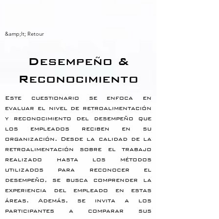
&amp;lt; Retour
Desempeño &
Reconocimiento
Este cuestionario se enfoca en 
evaluar el nivel de retroalimentación 
y reconocimiento del desempeño que 
los empleados reciben en su 
organización. Desde la calidad de la 
retroalimentación sobre el trabajo 
realizado hasta los métodos 
utilizados para reconocer el 
desempeño, se busca comprender la 
experiencia del empleado en estas 
áreas. Además, se invita a los 
participantes a comparar sus 