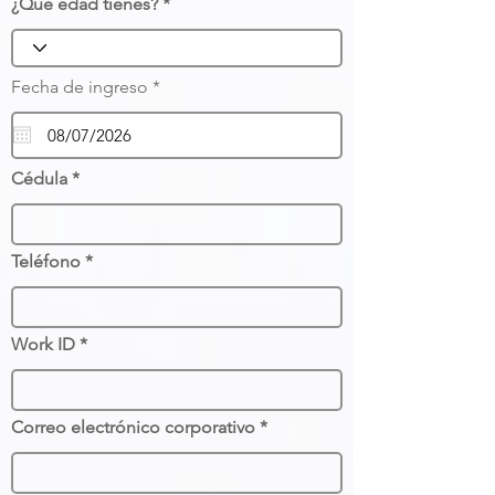
¿Qué edad tienes?
r
Fecha de ingreso
*
e
q
u
i
r
Cédula
e
d
Teléfono
Work ID
Correo electrónico corporativo