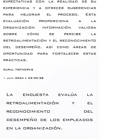
expectativas con la realidad de su 
experiencia y a ofrecer sugerencias 
para mejorar el proceso. Esta 
evaluación proporciona a la 
organización información valiosa 
sobre cómo se percibe la 
retroalimentación y el reconocimiento 
del desempeño, así como áreas de 
oportunidad para fortalecer estas 
prácticas.
Aural Networks
1 juin 2024 à 23:00:58
La encuesta evalúa la
retroalimentación y el
reconocimiento del
desempeño de los empleados
en la organización.