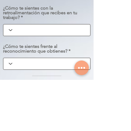
¿Cómo te sientes con la
retroalimentación que recibes en tu
trabajo?
¿Cómo te sientes frente al
reconocimiento que obtienes?
Información
¿Cómo recibes la retroalimentación?
Presencial
Jefe
Portal Web
Correo Electrónico
Cartelera
Colegas