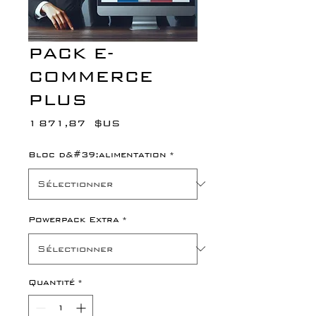
PACK E-
COMMERCE
PLUS
Prix
1 871,87 $US
Bloc d&#39;alimentation
*
Powerpack Extra
*
Quantité
*