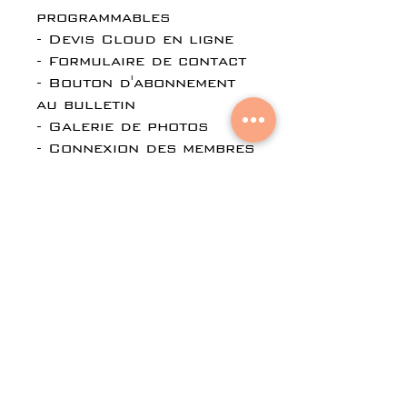
programmables
- Devis Cloud en ligne
- Formulaire de contact
- Bouton d'abonnement
au bulletin
- Galerie de photos
- Connexion des membres
(facultatif)
- Blogue (facultatif)
- Forum (facultatif)
- CRM automatique
- Email Marketing x
5000 mails x 3
campagnes x mois
- Kit d'outils de
marketing numérique
pour créer des articles
à fort impact pour les